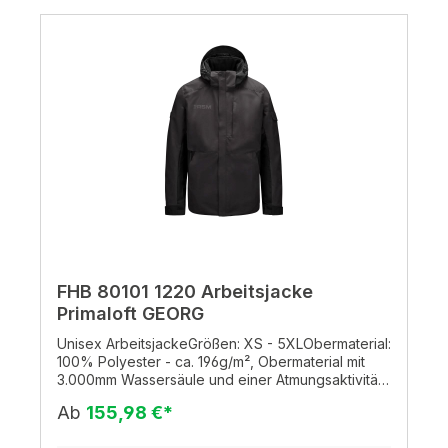
FHB 80101 1220 Arbeitsjacke
Primaloft GEORG
Unisex ArbeitsjackeGrößen: XS - 5XLObermaterial:
100% Polyester - ca. 196g/m², Obermaterial mit
3.000mm Wassersäule und einer Atmungsaktivität
von 3.000g/qm in 24 Std., daher stark
Ab
155,98 €*
wasserabweisend, winddicht und atmungsaktiv,
Fütterung mit PrimaLoft black mit einem 60%-igen