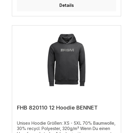
Recycleanteil, unglaublich leicht und wärmend,
Details
spezielle Ärmelpassform verhindert ein
Hochrutschen der Jacke, abnehmbare Kapuze, 1
Brusttasche außen, 1 Innentasche, 2x2 mit RV
verschließbare Seitentaschen, Armstifttasche,
Arm- und Bundweitenregulierung
FHB 820110 12 Hoodie BENNET
Unisex Hoodie Größen: XS - 5XL 70% Baumwolle,
30% recycl. Polyester, 320g/m² Wenn Du einen