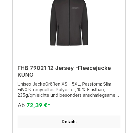
FHB 79021 12 Jersey -Fleecejacke
KUNO
Unisex JackeGrößen XS - 5XL, Passform: Slim
Fit90% recyceltes Polyester, 10% Elasthan,
235g/qmleichte und besonders anschmiegsame
Jersey-Fleecejacke, ideal auch zum
Ab
72,39 €*
Drunterziehen als sogenannter Midlayer, die
Micro-Fleece-Innenseite, YKK-Frontreißverschluss
2 geräumige Seitentaschen mit Reißverschluss
Details